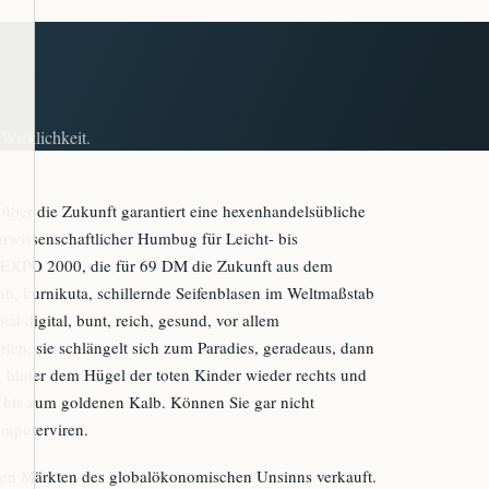
Wirklichkeit.
 über die Zukunft garantiert eine hexenhandelsübliche
aturwissenschaftlicher Humbug für Leicht- bis
e EXPO 2000, die für 69 DM die Zukunft aus dem
uti, kurnikuta, schillernde Seifenblasen im Weltmaßstab
otal digital, bunt, reich, gesund, vor allem
n: sie schlängelt sich zum Paradies, geradeaus, dann
i, hinter dem Hügel der toten Kinder wieder rechts und
r bis zum goldenen Kalb. Können Sie gar nicht
omputerviren.
len Märkten des globalökonomischen Unsinns verkauft.