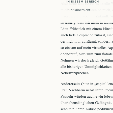
IN DIESEM BEREICH
Also hoffe ich: EXPO-nenzielle
mich in tausend Jahren so reich,
Rubrikübersicht
investiere nur noch in Zukunft.
so traurig, dass ich nicht in tau
Lätta-Frühstück mit einem künstli
auch tiefe Gespräche zulässt, 
der nicht nur aufräumt, sondern 
so einsam auf mein virtuelles Aq
obendrauf, bitte zum zum flatrate
Nehmen wir doch gleich Gottähn
alle bisherigen Unmöglichkeiten
Nebelversprechen.
Andererseits (bitte in „capital l
Frau Nachbarin nebst ihren, me
Pappeln würden auch ewig leben, 
überlebenslänglichen Gefängnis. 
scheiteln, ihren Kabrio pediküren