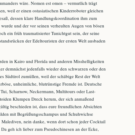
manders wäre. Nomen est omen – vermutlich trägt
 weil er einen ostasiatischen Kinderroboter gleichen
besaß, dessen klare Handlungskoordination ihm zum
lt wurde und der vor seinen verheulten Augen von bösen
ch ein früh traumatisierter Tunichtgut sein, der seine
tandsrücken der Edeltouristen der ersten Welt ausbaden
rden in Kairo und Florida und anderen Misshelligkeiten
ger demnächst jedenfalls wieder den schwarzen oder den
s Südtirol zumüllen, weil der schäbige Rest der Welt
rböse, unheimliche, blutrünstige Fremde ist. Deutsche
 Tui, Scharnow, Neckermann, Multitours oder Last-
iptoiden Klumpen Dreck herum, der sich anmaßend
ültig beschieden ist, dass eure freundlichen Absichten
Wilden mit Begrüßungsschampus und Schuhwichse
 Malediven, nein danke, wenn dort schon jeder Cocktail
 Da geh ich lieber zum Pseudochinesen an der Ecke,