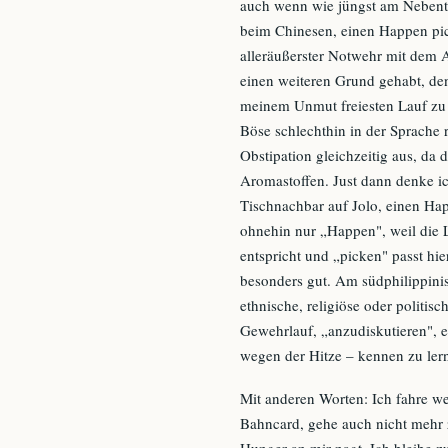
auch wenn wie jüngst am Nebenti
beim Chinesen, einen Happen pic
alleräußerster Notwehr mit dem AK
einen weiteren Grund gehabt, den
meinem Unmut freiesten Lauf zu 
Böse schlechthin in der Sprache 
Obstipation gleichzeitig aus, da 
Aromastoffen. Just dann denke ic
Tischnachbar auf Jolo, einen Ha
ohnehin nur „Happen", weil die 
entspricht und „picken" passt hie
besonders gut. Am südphilippini
ethnische, religiöse oder politis
Gewehrlauf, „anzudiskutieren", e
wegen der Hitze – kennen zu ler
Mit anderen Worten: Ich fahre w
Bahncard, gehe auch nicht mehr
Hunger an mir nagt. Ich bleibe zu