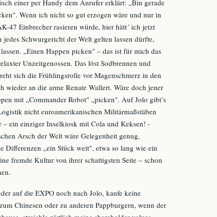
sch einer per Handy dem Anrufer erklärt: „Bin gerade
ken". Wenn ich nicht so gut erzogen wäre und nur in
-47 Einbrecher rasieren würde, hier hätt´ ich jetzt
 jedes Schwurgericht der Welt gelten lassen dürfte,
lassen. „Einen Happen picken" – das ist für mich das
relaxter Unzeitgenossen. Das löst Sodbrennen und
dreht sich die Frühlingsrolle vor Magenschmerz in den
h wieder an die arme Renate Wallert. Wäre doch jener
ppen mit „Commander Robot" „picken". Auf Jolo gibt’s
Logistik nicht euroamerikanischen Militärmaßstäben
r – ein einziger Inselkiosk mit Cola und Keksen! -
schen Arsch der Welt wäre Gelegenheit genug,
che Differenzen „ein Stück weit", etwa so lang wie ein
ine fremde Kultur von ihrer schattigsten Seite – schon
nen.
eder auf die EXPO noch nach Jolo, kaufe keine
 zum Chinesen oder zu anderen Pappburgern, wenn der
hause, streichle zärtlich meine shareholder-values,