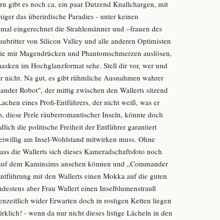
 gibt es noch ca. ein paar Dutzend Knallchargen, mit
iger das überirdische Paradies - unter keinen
 mal eingerechnet die Strahlemänner und –frauen des
britter von Silicon Valley und alle anderen Optimisten
die mir Magendrücken und Phantomschmerzen auslösen,
masken im Hochglanzformat sehe. Stell dir vor, wer und
er nicht. Na gut, es gibt rühmliche Ausnahmen wahrer
nder Robot", der mittig zwischen den Wallerts sitzend
achen eines Profi-Entführers, der nicht weiß, was er
o, diese Perle räuberromantischer Inseln, könnte doch
lich die politische Freiheit der Entführer garantiert
reiwillig am Insel-Wohlstand mitwirken muss. Ohne
dass die Wallerts sich dieses Kameradschaftsfoto noch
it auf dem Kaminsims ansehen können und „Commander
ntführung mit den Wallerts einen Mokka auf die guten
indestens aber Frau Wallert einen Inselblumenstrauß
zeitlich wider Erwarten doch in rostigen Ketten liegen
irklich! - wenn da nur nicht dieses listige Lächeln in den