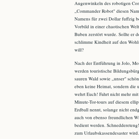
Augenwinkeln des robotigen Com
„Commander Robot" diesen Namen,
Namens für zwei Dollar fuffzig 
Vorbild in einer chaotischen We
Buben zerstört wurde. Sollte er do
schlimme Kindheit auf den Wohls
will?
Nach der Entführung in Jolo, Mo
werden touristische Bildungsbür
sauren Wald sowie „unser" schöne
eben keine Heimat, sondern die u
wehrt Euch! Fahrt nicht mehr mit
Minute-Tor-tours auf diesem ell
Erdball nennt, solange nicht endg
auch von ebenso freundlichen 
bedient werden. Schneddereteng!
zum Urlaubskassendesaster wird.