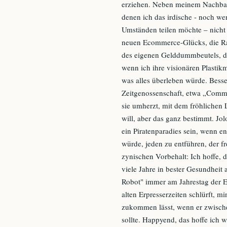
erziehen. Neben meinem Nachbarn
denen ich das irdische - noch wen
Umständen teilen möchte – nicht
neuen Ecommerce-Glücks, die Rau
des eigenen Gelddummbeutels, 
wenn ich ihre visionären Plastik
was alles überleben würde. Bess
Zeitgenossenschaft, etwa „Comma
sie umherzt, mit dem fröhlichen L
will, aber das ganz bestimmt. Jol
ein Piratenparadies sein, wenn end
würde, jeden zu entführen, der f
zynischen Vorbehalt: Ich hoffe, 
viele Jahre in bester Gesundhe
Robot" immer am Jahrestag der E
alten Erpresserzeiten schlürft, m
zukommen lässt, wenn er zwischen
sollte. Happyend, das hoffe ich w