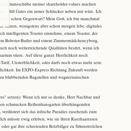
 Wachstumsschübe meiner shareholder-values machen
 dass Bill Gates ein armer Schlucker neben mir wäre. Ich
 Was ist schon Gegenwart? Mein Gott, ich bin manchmal
send Jahren, wenigstens aber schon morgen lebe, digitales
ch intelligenten Toaster einnehme, einem Toaster, der
einem Roboter-Butler und einem Zimmermädchencyborg,
auch noch weiterreichende Qualitäten besitzt, wenn ich
uarium stiere. Auf diese ganze Herrlichkeit noch
-Tarif, Unsterblichkeit, oder darfs noch etwas mehr sein:
lichkeit. Im EXPO-Express Richtung Zukunft werden
 zu blubbernden Bagatellen und wagnerianischen
etters" setzen): Wenn ich mir so denke, Herr Nachbar und
inen schmucken Reihenhausgarten überhängenden
verdüstert sich das irdische Paradies zusehends zum
Ich müsste ewig erleben, wie sie ihren Kurzhaarrasen
 oder gar ihre schreienden Rotzbälger zu Sittenstrolchen