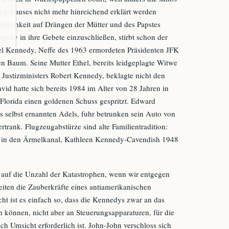
igshauses nicht mehr hinreichend erklärt werden
entlichkeit auf Drängen der Mütter und des Papstes
nnedy in ihre Gebete einzuschließen, stirbt schon der
ael Kennedy, Neffe des 1963 ermordeten Präsidenten JFK
en Baum. Seine Mutter Ethel, bereits leidgeplagte Witwe
Justizministers Robert Kennedy, beklagte nicht den
vid hatte sich bereits 1984 im Alter von 28 Jahren in
lorida einen goldenen Schuss gespritzt. Edward
s selbst ernannten Adels, fuhr betrunken sein Auto von
rtrank. Flugzeugabstürze sind alte Familientradition:
944 in den Ärmelkanal, Kathleen Kennedy-Cavendish 1948
he auf die Unzahl der Katastrophen, wenn wir entgegen
iten die Zauberkräfte eines antiamerikanischen
ht ist es einfach so, dass die Kennedys zwar an das
n können, nicht aber an Steuerungsapparaturen, für die
ch Umsicht erforderlich ist. John-John verschloss sich