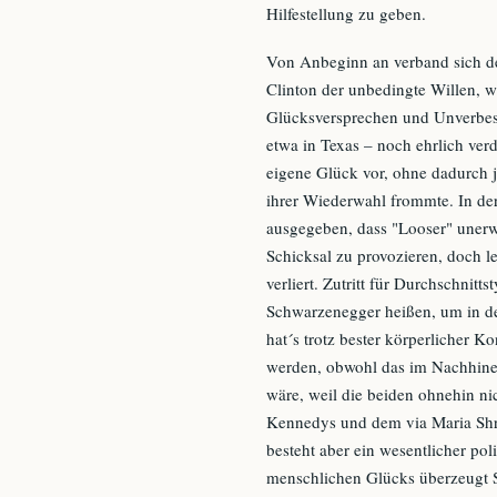
Hilfestellung zu geben.
Von Anbeginn an verband sich de
Clinton der unbedingte Willen, w
Glücksversprechen und Unverbess
etwa in Texas – noch ehrlich ver
eigene Glück vor, ohne dadurch 
ihrer Wiederwahl frommte. In d
ausgegeben, dass "Looser" unerw
Schicksal zu provozieren, doch le
verliert. Zutritt für Durchschnit
Schwarzenegger heißen, um in de
hat´s trotz bester körperlicher Ko
werden, obwohl das im Nachhine
wäre, weil die beiden ohnehin ni
Kennedys und dem via Maria Shr
besteht aber ein wesentlicher pol
menschlichen Glücks überzeugt S