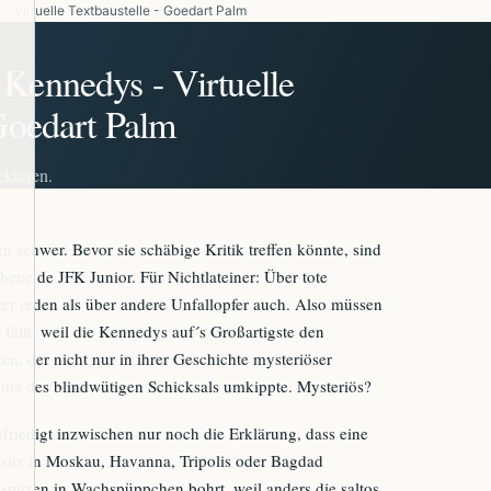
- Virtuelle Textbaustelle - Goedart Palm
Kennedys - Virtuelle
 Goedart Palm
ektüren.
 schwer. Bevor sie schäbige Kritik treffen könnte, sind
si bene de JFK Junior. Für Nichtlateiner: Über tote
er reden als über andere Unfallopfer auch. Also müssen
fällt, weil die Kennedys auf´s Großartigste den
en, der nicht nur in ihrer Geschichte mysteriöser
uma des blindwütigen Schicksals umkippte. Mysteriös?
efriedigt inzwischen nur noch die Erklärung, dass eine
itz in Moskau, Havanna, Tripolis oder Bagdad
spitzen in Wachspüppchen bohrt, weil anders die saltos