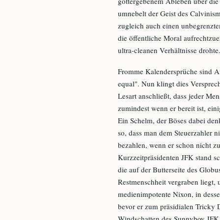
gottergebenem Ableben über die 
umnebelt der Geist des Calvinis
zugleich auch einen unbegrenzten 
die öffentliche Moral aufrechtzue
ultra-cleanen Verhältnisse drohte
Fromme Kalendersprüche sind Amer
equal". Nun klingt dies Versprec
Lesart anschließt, dass jeder Men
zumindest wenn er bereit ist, ei
Ein Schelm, der Böses dabei denk
so, dass man dem Steuerzahler n
bezahlen, wenn er schon nicht zu
Kurzzeitpräsidenten JFK stand sc
die auf der Butterseite des Globu
Restmenschheit vergraben liegt, 
medienimpotente Nixon, in dessen
bevor er zum präsidialen Tricky 
Windschatten des Sunnyboy JFK, 