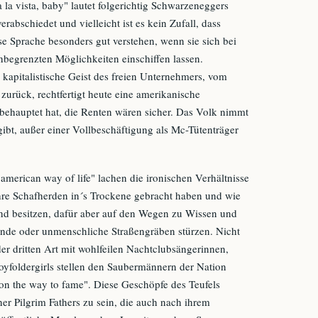
 la vista, baby" lautet folgerichtig Schwarzeneggers
abschiedet und vielleicht ist es kein Zufall, dass
e Sprache besonders gut verstehen, wenn sie sich bei
begrenzten Möglichkeiten einschiffen lassen.
kapitalistische Geist des freien Unternehmers, vom
zurück, rechtfertigt heute eine amerikanische
t behauptet hat, die Renten wären sicher. Das Volk nimmt
gibt, außer einer Vollbeschäftigung als Mc-Tütenträger
merican way of life" lachen die ironischen Verhältnisse
ihre Schafherden in´s Trockene gebracht haben und wie
nd besitzen, dafür aber auf den Wegen zu Wissen und
nde oder unmenschliche Straßengräben stürzen. Nicht
r dritten Art mit wohlfeilen Nachtclubsängerinnen,
oyfoldergirls stellen den Saubermännern der Nation
on the way to fame". Diese Geschöpfe des Teufels
er Pilgrim Fathers zu sein, die auch nach ihrem