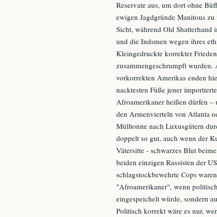
Reservate aus, um dort ohne Büff
ewigen Jagdgründe Manitous zu 
Sicht, während Old Shatterhand i
und die Indsmen wegen ihres ethn
Kleingedruckte korrekter Frieden
zusammengeschrumpft wurden. Ab
vorkorrekten Amerikas enden hie
nacktesten Füße jener importierte
Afroamerikaner heißen dürfen – un
den Armenvierteln von Atlanta o
Mülltonne nach Luxusgütern dur
doppelt so gut, auch wenn der K
Vätersitte - schwarzes Blut beim
beiden einzigen Rassisten der U
schlagstockbewehrte Cops waren.
"Afroamerikaner", wenn politische
eingespeichelt würde, sondern au
Politisch korrekt wäre es nur, wen