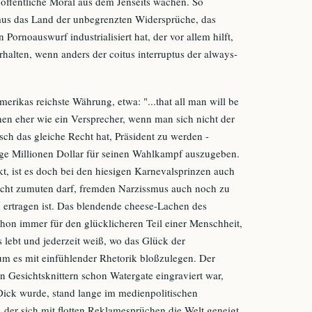
öffentliche Moral aus dem Jenseits wachen. So
mus das Land der unbegrenzten Widersprüche, das
Pornoauswurf industrialisiert hat, der vor allem hilft,
rhalten, wenn anders der coitus interruptus der always-
.
ikas reichste Währung, etwa: "...that all man will be
hen eher wie ein Versprecher, wenn man sich nicht der
sch das gleiche Recht hat, Präsident zu werden -
nige Millionen Dollar für seinen Wahlkampf auszugeben.
t, ist es doch bei den hiesigen Karnevalsprinzen auch
icht zumuten darf, fremden Narzissmus auch noch zu
 ertragen ist. Das blendende cheese-Lachen des
hon immer für den glücklicheren Teil einer Menschheit,
s lebt und jederzeit weiß, wo das Glück der
um es mit einfühlender Rhetorik bloßzulegen. Der
 Gesichtsknittern schon Watergate eingraviert war,
Dick wurde, stand lange im medienpolitischen
der sich mit flotten Reklamesprüchen die Welt geneigt