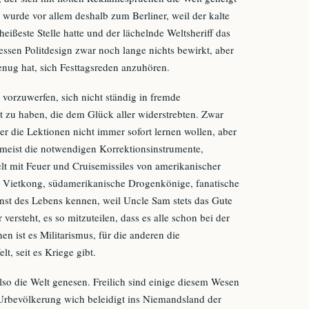
r wurde vor allem deshalb zum Berliner, weil der kalte
 heißeste Stelle hatte und der lächelnde Weltsheriff das
dessen Politdesign zwar noch lange nichts bewirkt, aber
genug hat, sich Festtagsreden anzuhören.
vorzuwerfen, sich nicht ständig in fremde
 zu haben, die dem Glück aller widerstrebten. Zwar
 die Lektionen nicht immer sofort lernen wollen, aber
umeist die notwendigen Korrektionsinstrumente,
elt mit Feuer und Cruisemissiles von amerikanischer
 Vietkong, südamerikanische Drogenkönige, fanatische
rnst des Lebens kennen, weil Uncle Sam stets das Gute
versteht, es so mitzuteilen, dass es alle schon bei der
nen ist es Militarismus, für die anderen die
t, seit es Kriege gibt.
so die Welt genesen. Freilich sind einige diesem Wesen
 Urbevölkerung wich beleidigt ins Niemandsland der