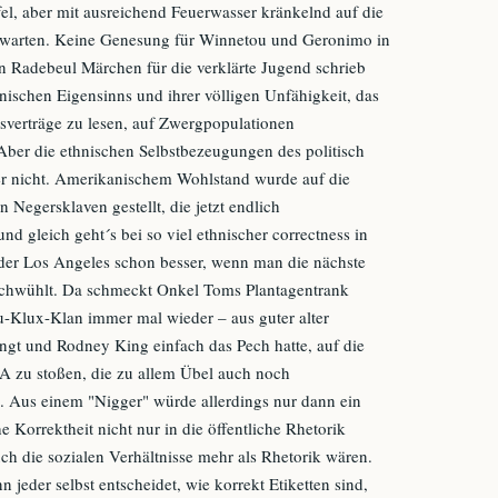
el, aber mit ausreichend Feuerwasser kränkelnd auf die
warten. Keine Genesung für Winnetou und Geronimo in
n Radebeul Märchen für die verklärte Jugend schrieb
ischen Eigensinns und ihrer völligen Unfähigkeit, das
sverträge zu lesen, auf Zwergpopulationen
er die ethnischen Selbstbezeugungen des politisch
r nicht. Amerikanischem Wohlstand wurde auf die
n Negersklaven gestellt, die jetzt endlich
d gleich geht´s bei so viel ethnischer correctness in
der Los Angeles schon besser, wenn man die nächste
chwühlt. Da schmeckt Onkel Toms Plantagentrank
u-Klux-Klan immer mal wieder – aus guter alter
engt und Rodney King einfach das Pech hatte, auf die
SA zu stoßen, die zu allem Übel auch noch
 Aus einem "Nigger" würde allerdings nur dann ein
 Korrektheit nicht nur in die öffentliche Rhetorik
ch die sozialen Verhältnisse mehr als Rhetorik wären.
n jeder selbst entscheidet, wie korrekt Etiketten sind,