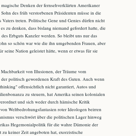
as magische Denken der fernsehverklärten Amerikaner
r Sohn des früh verstorbenen Präsidenten müsse in die
 Vaters treten. Politische Gene und Genies dürfen nicht
 es zu denken, dass bislang niemand gefordert hatte, die
 des Erbguts Kanzler werden. So bleibt uns nur das
ohn so schön war wie die ihn umgebenden Frauen, aber
r seine Nation geleistet hätte, wenn er etwas für sie
r Machbarkeit von Illusionen, der Träume vom
 der politisch gewordenen Kraft des Guten. Auch wenn
thinking" offensichtlich nicht garantiert, Autos und
ilienbonanza zu steuern, hat Amerika seinen kolonialen
verordnet und sich weder durch hämische Kritik
von Weltbedrohungsfantasien roter Ideologen beirren
anismus verschwört über die politischen Lager hinweg
erikas Hegemonialpolitik für die wahre Dämonie der
 zu keiner Zeit angeboten hat, exorzistische