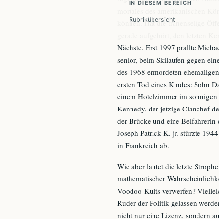
IN DIESEM BEREICH
mortales des amerikanischen Kön
Rubrikübersicht
können. Hat die tränenselige Öff
gerade aufgehört, den letzten Ke
Nächste. Erst 1997 prallte Mich
senior, beim Skilaufen gegen ein
des 1968 ermordeten ehemaligen 
ersten Tod eines Kindes: Sohn Da
einem Hotelzimmer im sonnigen F
Kennedy, der jetzige Clanchef de
der Brücke und eine Beifahrerin e
Joseph Patrick K. jr. stürzte 1
in Frankreich ab.
Wie aber lautet die letzte Strop
mathematischer Wahrscheinlichke
Voodoo-Kults verwerfen? Vielleic
Ruder der Politik gelassen werde
nicht nur eine Lizenz, sondern au