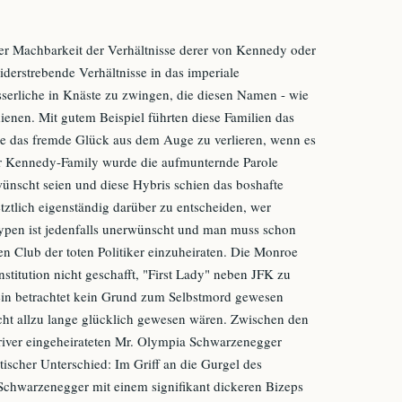
r Machbarkeit der Verhältnisse derer von Kennedy oder
iderstrebende Verhältnisse in das imperiale
erliche in Knäste zu zwingen, die diesen Namen - wie
dienen. Mit gutem Beispiel führten diese Familien das
je das fremde Glück aus dem Auge zu verlieren, wenn es
er Kennedy-Family wurde die aufmunternde Parole
ünscht seien und diese Hybris schien das boshafte
tztlich eigenständig darüber zu entscheiden, wer
tstypen ist jedenfalls unerwünscht und man muss schon
n Club der toten Politiker einzuheiraten. Die Monroe
nstitution nicht geschafft, "First Lady" neben JFK zu
in betrachtet kein Grund zum Selbstmord gewesen
cht allzu lange glücklich gewesen wären. Zwischen den
iver eingeheirateten Mr. Olympia Schwarzenegger
itischer Unterschied: Im Griff an die Gurgel des
chwarzenegger mit einem signifikant dickeren Bizeps