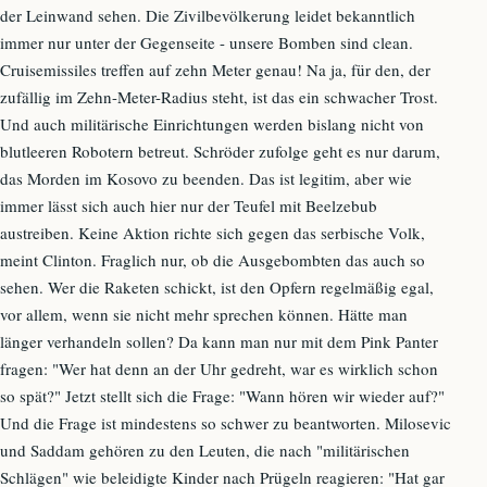
der Leinwand sehen. Die Zivilbevölkerung leidet bekanntlich
immer nur unter der Gegenseite - unsere Bomben sind clean.
Cruisemissiles treffen auf zehn Meter genau! Na ja, für den, der
zufällig im Zehn-Meter-Radius steht, ist das ein schwacher Trost.
Und auch militärische Einrichtungen werden bislang nicht von
blutleeren Robotern betreut. Schröder zufolge geht es nur darum,
das Morden im Kosovo zu beenden. Das ist legitim, aber wie
immer lässt sich auch hier nur der Teufel mit Beelzebub
austreiben. Keine Aktion richte sich gegen das serbische Volk,
meint Clinton. Fraglich nur, ob die Ausgebombten das auch so
sehen. Wer die Raketen schickt, ist den Opfern regelmäßig egal,
vor allem, wenn sie nicht mehr sprechen können. Hätte man
länger verhandeln sollen? Da kann man nur mit dem Pink Panter
fragen: "Wer hat denn an der Uhr gedreht, war es wirklich schon
so spät?" Jetzt stellt sich die Frage: "Wann hören wir wieder auf?"
Und die Frage ist mindestens so schwer zu beantworten. Milosevic
und Saddam gehören zu den Leuten, die nach "militärischen
Schlägen" wie beleidigte Kinder nach Prügeln reagieren: "Hat gar