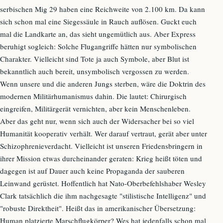
serbischen Mig 29 haben eine Reichweite von 2.100 km. Da kann
sich schon mal eine Siegessäule in Rauch auflösen. Guckt euch
mal die Landkarte an, das sieht ungemütlich aus. Aber Express
beruhigt sogleich: Solche Flugangriffe hätten nur symbolischen
Charakter. Vielleicht sind Tote ja auch Symbole, aber Blut ist
bekanntlich auch bereit, unsymbolisch vergossen zu werden.
Wenn unsere und die anderen Jungs sterben, wäre die Doktrin des
modernen Militärhumanismus dahin. Die lautet: Chirurgisch
eingreifen, Militärgerät vernichten, aber kein Menschenleben.
Aber das geht nur, wenn sich auch der Widersacher bei so viel
Humanität kooperativ verhält. Wer darauf vertraut, gerät aber unter
Schizophrenieverdacht. Vielleicht ist unseren Friedensbringern in
ihrer Mission etwas durcheinander geraten: Krieg heißt töten und
dagegen ist auf Dauer auch keine Propaganda der sauberen
Leinwand gerüstet. Hoffentlich hat Nato-Oberbefehlshaber Wesley
Clark tatsächlich die ihm nachgesagte "stilistische Intelligenz" und
"robuste Direktheit". Heißt das in amerikanischer Übersetzung:
Human platzierte Marschflugkörper? Wes hat jedenfalls schon mal